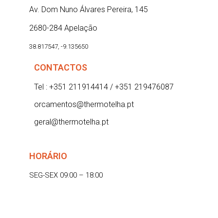
Av. Dom Nuno Álvares Pereira, 145
2680-284 Apelação
38.817547, -9.135650
CONTACTOS
Tel : +351 211914414 / +351 219476087
orcamentos@thermotelha.pt
geral@thermotelha.pt
HORÁRIO
SEG-SEX 09:00 – 18:00